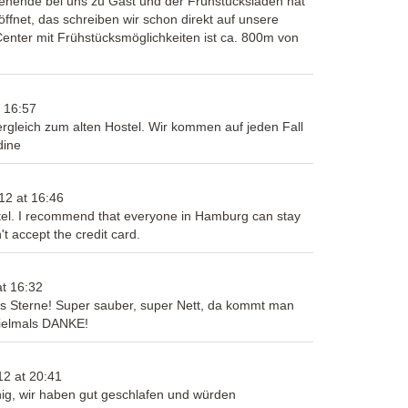
nende bei uns zu Gast und der Frühstücksladen hat
fnet, das schreiben wir schon direkt auf unsere
nter mit Frühstücksmöglichkeiten ist ca. 800m von
16:57
Vergleich zum alten Hostel. Wir kommen auf jeden Fall
dine
12
at
16:46
stel. I recommend that everyone in Hamburg can stay
on't accept the credit card.
at
16:32
hs Sterne! Super sauber, super Nett, da kommt man
vielmals DANKE!
12
at
20:41
uhig, wir haben gut geschlafen und würden