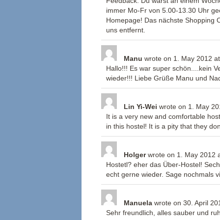
Feedback. Du warst an einem Woche
immer Mo-Fr von 5.00-13.30 Uhr geöf
Homepage! Das nächste Shopping Ce
uns entfernt.
Manu
wrote on
1. May 2012
at
Hallo!!! Es war super schön....kein 
wieder!!! Liebe Grüße Manu und Na
Lin Yi-Wei
wrote on
1. May 20
It is a very new and comfortable ho
in this hostel! It is a pity that they d
Holger
wrote on
1. May 2012
Hostetl? eher das Über-Hostel! Sec
echt gerne wieder. Sage nochmals 
Manuela
wrote on
30. April 20
Sehr freundlich, alles sauber und r