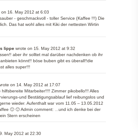
 on
16. May 2012
at
6:03
auber - geschmackvoll - toller Service (Kaffee !!!) Die
ch. Das hat wohl alles mit Kiki der nettesten Wirtin
s lippe
wrote on
15. May 2012
at
9:32
sen!! aber ihr solltet mal darüber nachdenken ob ihr
nbieten könnt!! böse buben gibt es überall!!die
t alles super!!!
wrote on
14. May 2012
at
17:07
 hilfsbereite Mitarbeiter!!!! Zimmer pikobello!!! Alles
rvierungs-und Bestätigungsablauf lief reibungslos und
gerne wieder. Aufenthalt war vom 11.05 – 13.05.2012
ffee 🙂 🙂 Admin comment: ...und ich denke bei der
 ein Stern erscheinen
9. May 2012
at
22:30