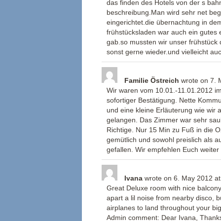
das finden des Hotels von der s bahn
beschreibung.Man wird sehr net begr
eingerichtet.die übernachtung in de
frühstücksladen war auch ein gutes 
gab.so mussten wir unser frühstück 
sonst gerne wieder.und vielleicht au
Familie Östreich
wrote on
7. 
Wir waren vom 10.01.-11.01.2012 im
sofortiger Bestätigung. Nette Komm
und eine kleine Erläuterung wie wir 
gelangen. Das Zimmer war sehr saube
Richtige. Nur 15 Min zu Fuß in die O
gemütlich und sowohl preislich als a
gefallen. Wir empfehlen Euch weite
Ivana
wrote on
6. May 2012
at
Great Deluxe room with nice balcony.
apart a lil noise from nearby disco, b
airplanes to land throughout your big
Admin comment: Dear Ivana, Thanks 