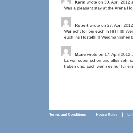
Karin
wrote on
30. April 2012
a
Was a pleasant stay at the Arena Hos
Robert
wrote on
27. April 2012
War echt toll bei euch in HH !!!!!! 
euch ins Hostel!!!!!! Waidmannsheil bi
Marie
wrote on
17. April 2012
Es war super schön und alles sehr sau
haben uns, auch wenn es nur für ein
Terms and Conditions
House Rules
Lin