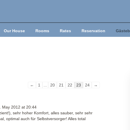
Our House
Rooms
Rates
Reservation
Gästeb
Guestbook
←
1
...
20
21
22
23
24
→
list
navigation
. May 2012
at
20:44
ient!), sehr hoher Komfort, alles sauber, sehr sehr
al, optimal auch für Selbstversorger! Alles total