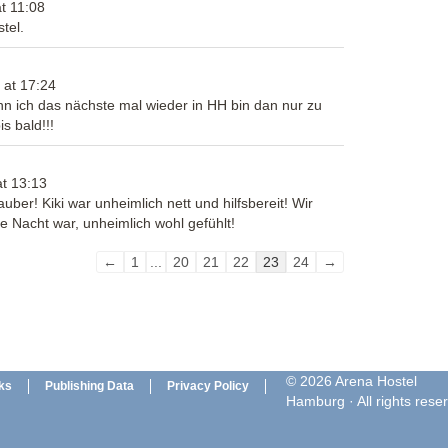
t
11:08
tel.
at
17:24
Wenn ich das nächste mal wieder in HH bin dan nur zu
s bald!!!
at
13:13
ber! Kiki war unheimlich nett und hilfsbereit! Wir
e Nacht war, unheimlich wohl gefühlt!
Guestbook
←
1
...
20
21
22
23
24
→
list
navigation
© 2026 Arena Hostel
ks
Publishing Data
Privacy Policy
Hamburg · All rights rese