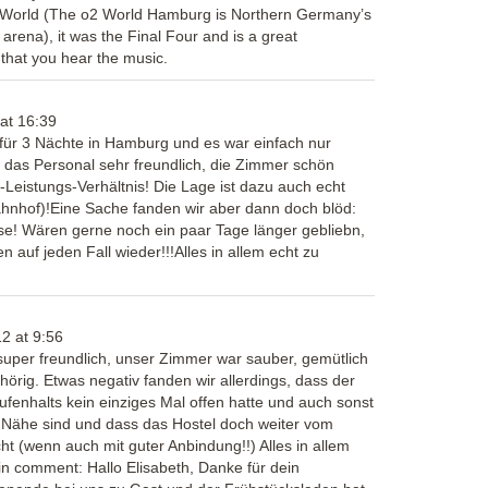
2 World (The o2 World Hamburg is Northern Germany’s
 arena), it was the Final Four and is a great
that you hear the music.
at
16:39
für 3 Nächte in Hamburg und es war einfach nur
 das Personal sehr freundlich, die Zimmer schön
-Leistungs-Verhältnis! Die Lage ist dazu auch echt
ahnhof)!Eine Sache fanden wir aber dann doch blöd:
se! Wären gerne noch ein paar Tage länger gebliebn,
n auf jeden Fall wieder!!!Alles in allem echt zu
12
at
9:56
super freundlich, unser Zimmer war sauber, gemütlich
örig. Etwas negativ fanden wir allerdings, dass der
enhalts kein einziges Mal offen hatte und auch sonst
r Nähe sind und dass das Hostel doch weiter vom
cht (wenn auch mit guter Anbindung!!) Alles in allem
n comment: Hallo Elisabeth, Danke für dein