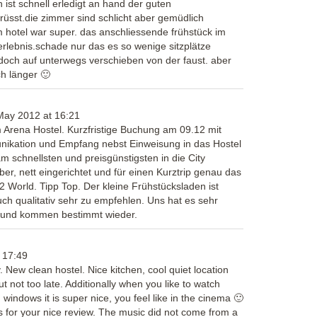
 ist schnell erledigt an hand der guten
üsst.die zimmer sind schlicht aber gemüdlich
m hotel war super. das anschliessende frühstück im
erlebnis.schade nur das es so wenige sitzplätze
doch auf unterwegs verschieben von der faust. aber
ch länger 🙂
May 2012
at
16:21
 Arena Hostel. Kurzfristige Buchung am 09.12 mit
unikation und Empfang nebst Einweisung in das Hostel
am schnellsten und preisgünstigsten in die City
r, nett eingerichtet und für einen Kurztrip genau das
2 World. Tipp Top. Der kleine Frühstücksladen ist
uch qualitativ sehr zu empfehlen. Uns hat es sehr
r und kommen bestimmt wieder.
17:49
 New clean hostel. Nice kitchen, cool quiet location
ut not too late. Additionally when you like to watch
 windows it is super nice, you feel like in the cinema 🙂
for your nice review. The music did not come from a