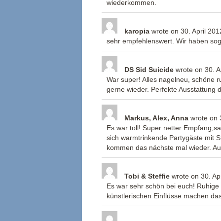
wiederkommen.
karopia
wrote on
30. April 201
sehr empfehlenswert. Wir haben sog
DS Sid Suicide
wrote on
30. A
War super! Alles nagelneu, schöne
gerne wieder. Perfekte Ausstattung
Markus, Alex, Anna
wrote on
3
Es war toll! Super netter Empfang,s
sich warmtrinkende Partygäste mit S
kommen das nächste mal wieder. Auch
Tobi & Steffie
wrote on
30. Ap
Es war sehr schön bei euch! Ruhige 
künstlerischen Einflüsse machen d