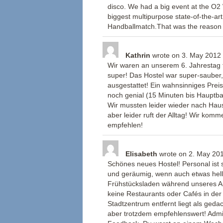
disco. We had a big event at the O
biggest multipurpose state-of-the-art
Handballmatch.That was the reason 
Kathrin
wrote on
3. May 2012
Wir waren an unserem 6. Jahrestag 
super! Das Hostel war super-sauber,
ausgestattet! Ein wahnsinniges Preis
noch genial (15 Minuten bis Hauptb
Wir mussten leider wieder nach Hau
aber leider ruft der Alltag! Wir komme
empfehlen!
Elisabeth
wrote on
2. May 20
Schönes neues Hostel! Personal ist 
und geräumig, wenn auch etwas hellh
Frühstücksladen während unseres Auf
keine Restaurants oder Cafés in de
Stadtzentrum entfernt liegt als geda
aber trotzdem empfehlenswert! Admi