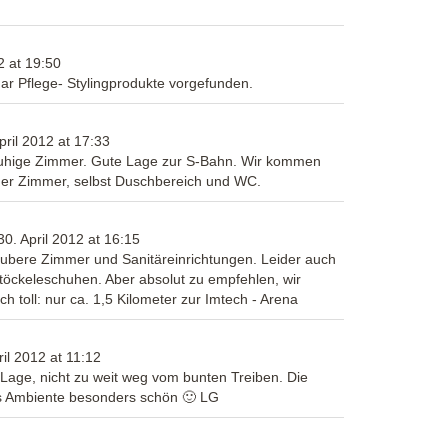
2
at
19:50
ar Pflege- Stylingprodukte vorgefunden.
pril 2012
at
17:33
 ruhige Zimmer. Gute Lage zur S-Bahn. Wir kommen
 der Zimmer, selbst Duschbereich und WC.
0. April 2012
at
16:15
aubere Zimmer und Sanitäreinrichtungen. Leider auch
töckeleschuhen. Aber absolut zu empfehlen, wir
 toll: nur ca. 1,5 Kilometer zur Imtech - Arena
ril 2012
at
11:12
Lage, nicht zu weit weg vom bunten Treiben. Die
as Ambiente besonders schön 🙂 LG